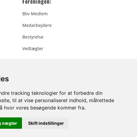
Foreningen:
Bliv Medlem
Medarbejdere
Bestyrelse
Vedtægter
ies
ee.dk
dre tracking teknologier for at forbedre din
ite, til at vise personaliseret indhold, målrettede
stå hvor vores besøgende kommer fra.
g nægter
Skift indstillinger