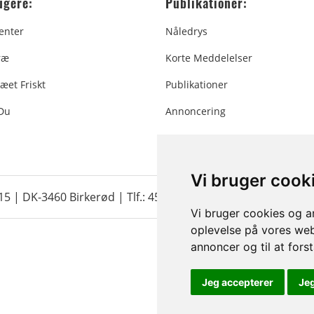
ugere:
Publikationer:
enter
Nåledrys
ræ
Korte Meddelelser
æet Friskt
Publikationer
 Du
Annoncering
Vi bruger cook
 15 | DK-3460 Birkerød |
Tlf.: 45 35 24 12
|
info@christmastr
Vi bruger cookies og an
oplevelse på vores webs
annoncer og til at for
Jeg accepterer
Je