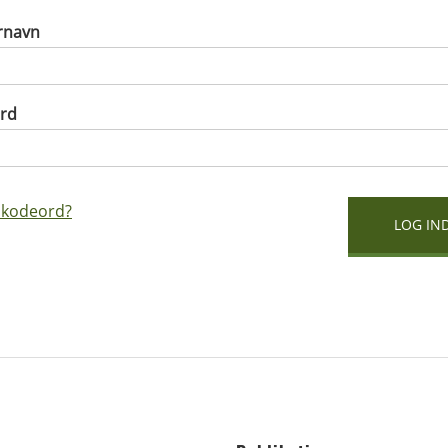
rnavn
rd
 kodeord?