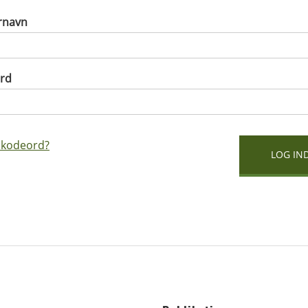
rnavn
rd
 kodeord?