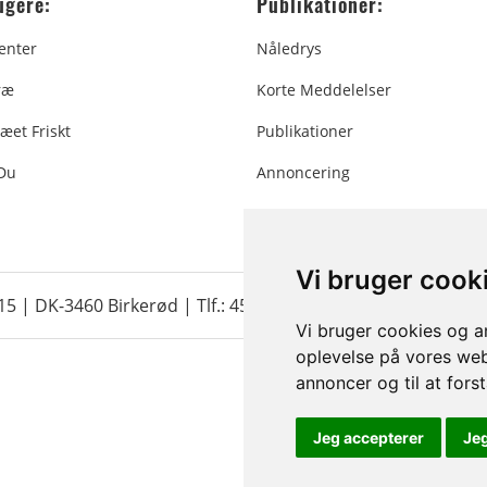
ugere:
Publikationer:
enter
Nåledrys
ræ
Korte Meddelelser
æet Friskt
Publikationer
 Du
Annoncering
Vi bruger cook
 15 | DK-3460 Birkerød |
Tlf.: 45 35 24 12
|
info@christmastr
Vi bruger cookies og an
oplevelse på vores webs
annoncer og til at for
Jeg accepterer
Je