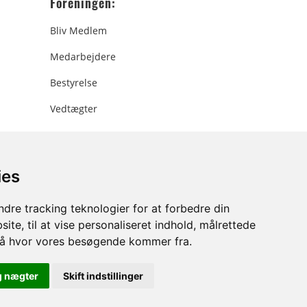
Foreningen:
Bliv Medlem
Medarbejdere
Bestyrelse
Vedtægter
ies
ee.dk
dre tracking teknologier for at forbedre din
ite, til at vise personaliseret indhold, målrettede
stå hvor vores besøgende kommer fra.
g nægter
Skift indstillinger