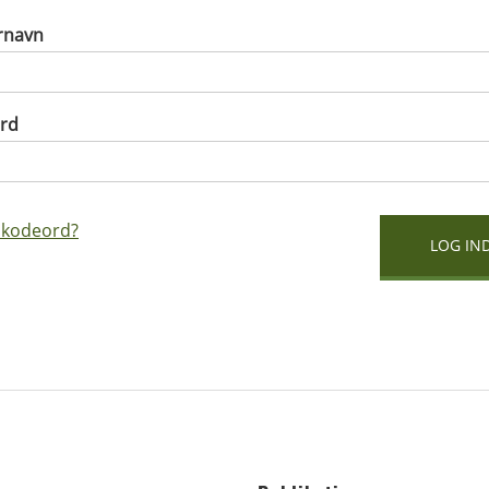
rnavn
rd
 kodeord?