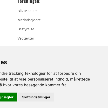
Foreningen:
Bliv Medlem
Medarbejdere
Bestyrelse
Vedtægter
ies
ee.dk
dre tracking teknologier for at forbedre din
ite, til at vise personaliseret indhold, målrettede
stå hvor vores besøgende kommer fra.
g nægter
Skift indstillinger