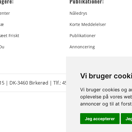
ugere:
Publikationer:
enter
Nåledrys
ræ
Korte Meddelelser
æet Friskt
Publikationer
 Du
Annoncering
Vi bruger cook
 15 | DK-3460 Birkerød |
Tlf.: 45 35 24 12
|
info@christmastr
Vi bruger cookies og an
oplevelse på vores webs
annoncer og til at for
Jeg accepterer
Je