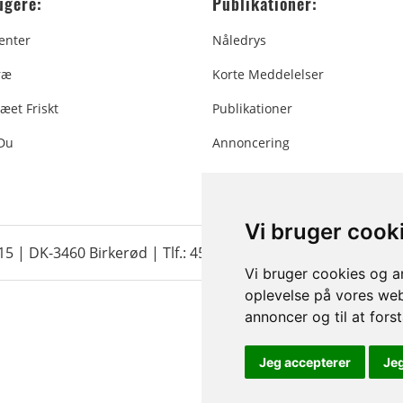
ugere:
Publikationer:
enter
Nåledrys
ræ
Korte Meddelelser
æet Friskt
Publikationer
 Du
Annoncering
Vi bruger cook
 15 | DK-3460 Birkerød |
Tlf.: 45 35 24 12
|
info@christmastr
Vi bruger cookies og an
oplevelse på vores webs
annoncer og til at for
Jeg accepterer
Je