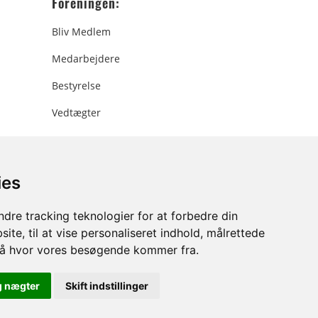
Foreningen:
Bliv Medlem
Medarbejdere
Bestyrelse
Vedtægter
ies
ee.dk
dre tracking teknologier for at forbedre din
ite, til at vise personaliseret indhold, målrettede
stå hvor vores besøgende kommer fra.
g nægter
Skift indstillinger