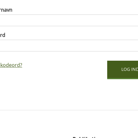
rnavn
rd
 kodeord?