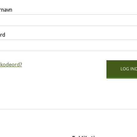
rnavn
rd
 kodeord?