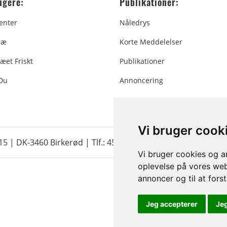
ugere:
Publikationer:
enter
Nåledrys
ræ
Korte Meddelelser
æet Friskt
Publikationer
 Du
Annoncering
Vi bruger cook
 15 | DK-3460 Birkerød |
Tlf.: 45 35 24 12
|
info@christmastr
Vi bruger cookies og an
oplevelse på vores webs
annoncer og til at for
Jeg accepterer
Je