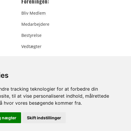
Foreningen:
Bliv Medlem
Medarbejdere
Bestyrelse
Vedtægter
ies
ee.dk
dre tracking teknologier for at forbedre din
ite, til at vise personaliseret indhold, målrettede
stå hvor vores besøgende kommer fra.
g nægter
Skift indstillinger