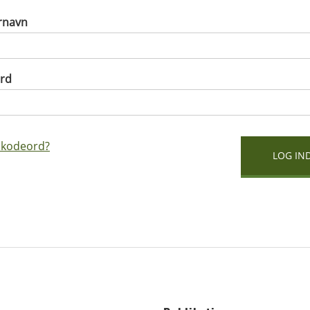
rnavn
rd
 kodeord?