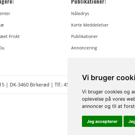
ugere:
Publikationer:
enter
Nåledrys
ræ
Korte Meddelelser
æet Friskt
Publikationer
 Du
Annoncering
Vi bruger cook
 15 | DK-3460 Birkerød |
Tlf.: 45 35 24 12
|
info@christmastr
Vi bruger cookies og an
oplevelse på vores webs
annoncer og til at for
Jeg accepterer
Je