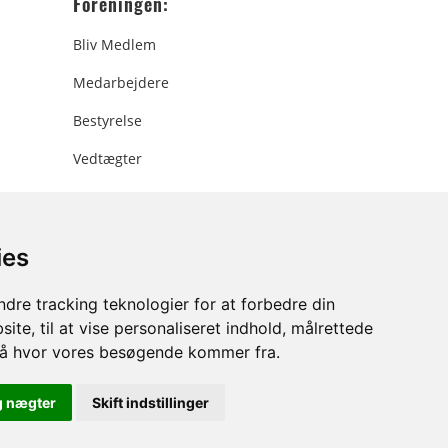
Foreningen:
Bliv Medlem
Medarbejdere
Bestyrelse
Vedtægter
ies
ee.dk
dre tracking teknologier for at forbedre din
ite, til at vise personaliseret indhold, målrettede
stå hvor vores besøgende kommer fra.
g nægter
Skift indstillinger