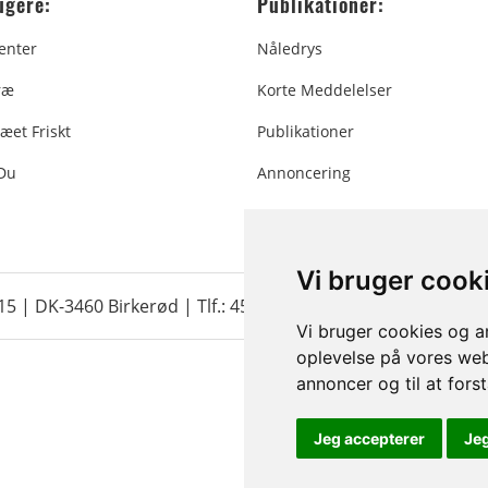
ugere:
Publikationer:
enter
Nåledrys
ræ
Korte Meddelelser
æet Friskt
Publikationer
 Du
Annoncering
Vi bruger cook
 15 | DK-3460 Birkerød |
Tlf.: 45 35 24 12
|
info@christmastr
Vi bruger cookies og an
oplevelse på vores webs
annoncer og til at for
Jeg accepterer
Je