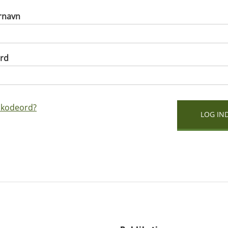
rnavn
rd
 kodeord?