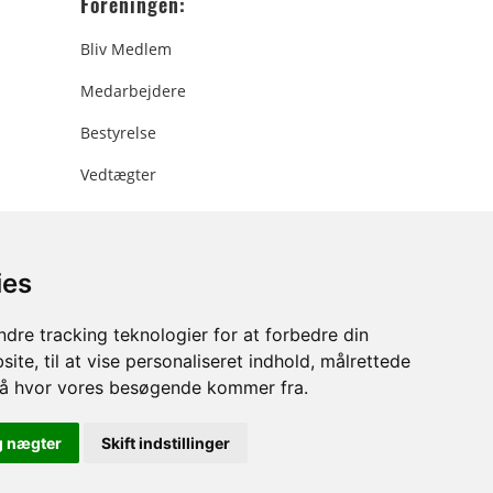
Foreningen:
Bliv Medlem
Medarbejdere
Bestyrelse
Vedtægter
ies
ee.dk
dre tracking teknologier for at forbedre din
ite, til at vise personaliseret indhold, målrettede
stå hvor vores besøgende kommer fra.
g nægter
Skift indstillinger