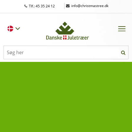
|
info@christmastree.dk
Tlf.: 45 35 24 12