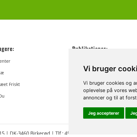
ugere:
Publikationer:
enter
Nåledrys
Vi bruger cook
ræ
Korte Meddelelser
Vi bruger cookies og an
æet Friskt
Publikationer
oplevelse på vores webs
 Du
Annoncering
annoncer og til at for
Jeg accepterer
Je
 15 | DK-3460 Birkerød |
Tlf.: 45 35 24 12
|
info@christmastr