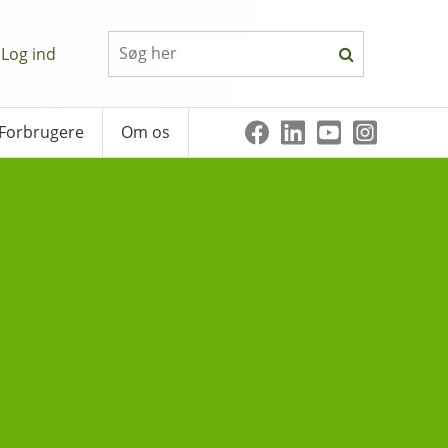
Log ind
Forbrugere
Om os