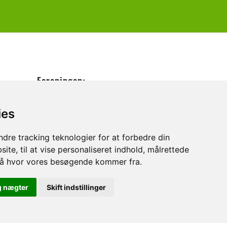
Foreningen:
Bliv Medlem
ies
Medarbejdere
dre tracking teknologier for at forbedre din
Bestyrelse
ite, til at vise personaliseret indhold, målrettede
Vedtægter
stå hvor vores besøgende kommer fra.
g nægter
Skift indstillinger
ee.dk