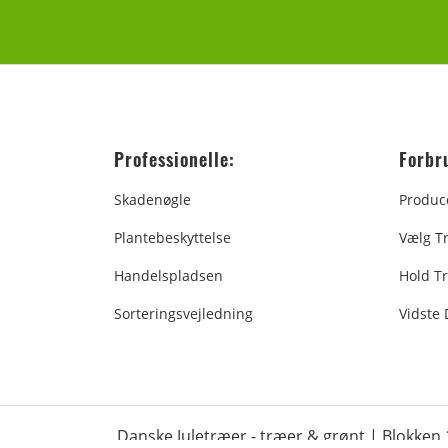
Professionelle:
Forbr
Skadenøgle
Produc
Plantebeskyttelse
Vælg T
Handelspladsen
Hold Tr
Sorteringsvejledning
Vidste
Danske Juletræer - træer & grønt | Blokken