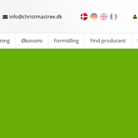
info@christmastree.dk
ning
Økonomi
Formidling
Find producent