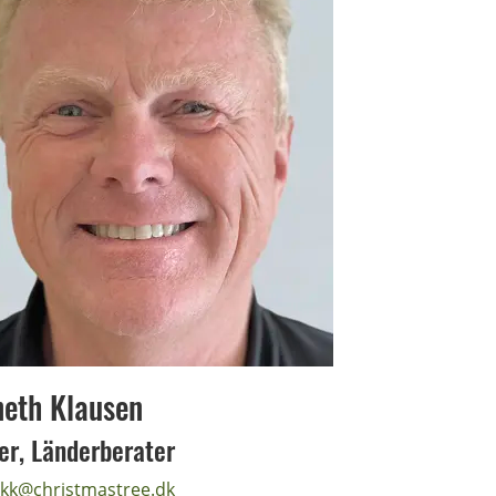
eth Klausen
er, Länderberater
kk@christmastree.dk