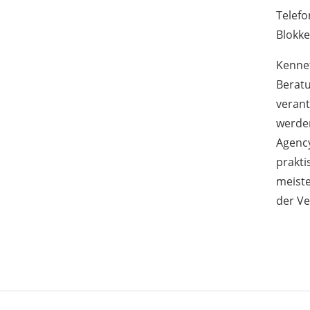
Telef
Blokke
Kenne
Beratu
verant
werden
Agency
prakt
meiste
der V