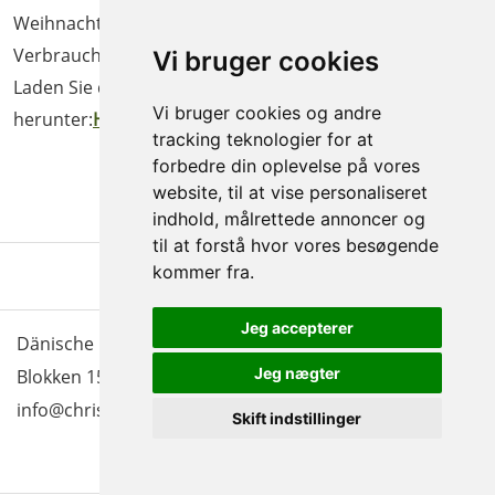
Weihnachtsbäume zu Lasten des Verkaufs und der
Verbraucher zu vermeiden Erfahrung mit dem Baum.
Vi bruger cookies
Laden Sie den Notat des europäischen Verbands
Vi bruger cookies og andre
herunter:
HIER
tracking teknologier for at
forbedre din oplevelse på vores
website, til at vise personaliseret
indhold, målrettede annoncer og
til at forstå hvor vores besøgende
kommer fra.
Jeg accepterer
Dänische Christbäume - Bäume & Schnittgrün |
Jeg nægter
Blokken 15 | DK-3460 Birkerød |
Tlf.: 45 35 24 12
|
info@christmastree.dk
Skift indstillinger