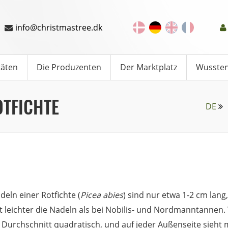
info@christmastree.dk
täten
Die Produzenten
Der Marktplatz
Wussten
OTFICHTE
DE
deln einer Rotfichte (
Picea abies
) sind nur etwa 1-2 cm lan
rt leichter die Nadeln als bei Nobilis- und Nordmanntannen
r Durchschnitt quadratisch, und auf jeder Außenseite sieht 