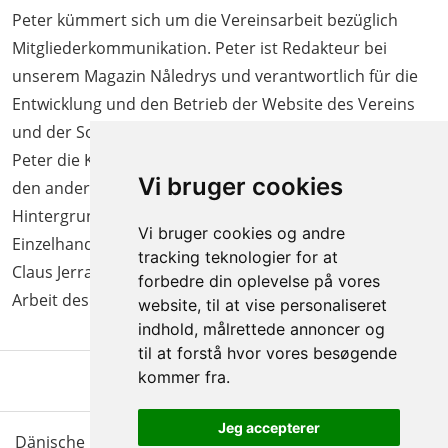
Peter kümmert sich um die Vereinsarbeit bezüglich
Mitgliederkommunikation. Peter ist Redakteur bei
unserem Magazin Nåledrys und verantwortlich für die
Entwicklung und den Betrieb der Website des Vereins
und der SoMe-Bemühungen. Außerdem koordiniert
Peter die Kommunikation in unserem Newsletter mit
Vi bruger cookies
den anderen Mitarbeitern des Sekretariats. Mit einem
Hintergrund als Journalist und früheren Tätigkeiten im
Vi bruger cookies og andre
Einzelhandel trägt Peter auch in Zusammenarbeit mit
tracking teknologier for at
Claus Jerram Christensen und Kenneth Klausen zur
forbedre din oplevelse på vores
Arbeit des Verbandes mit Vertrieb und Marketing bei.
website, til at vise personaliseret
indhold, målrettede annoncer og
til at forstå hvor vores besøgende
kommer fra.
Jeg accepterer
Dänische Christbäume - Bäume & Schnittgrün |