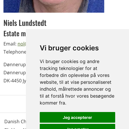
Niels Lundstedt
Estate manager
Email:
nol@doennerup.dk
Vi bruger cookies
Telephone
+45 5136 7540
Vi bruger cookies og andre
Dønnerup A/S
tracking teknologier for at
Dønnerupvej 18
forbedre din oplevelse på vores
DK-4450 Jyderup
website, til at vise personaliseret
indhold, målrettede annoncer og
til at forstå hvor vores besøgende
kommer fra.
Jeg accepterer
Danish Christmas Tree Association - trees & greenery |