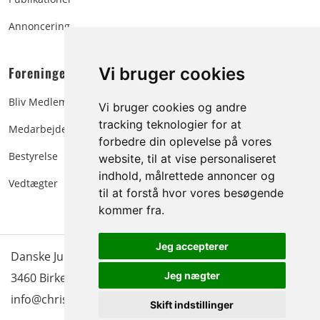
Annoncering
Foreningen:
Vi bruger cookies
Bliv Medlem
Vi bruger cookies og andre
tracking teknologier for at
Medarbejdere
forbedre din oplevelse på vores
Bestyrelse
website, til at vise personaliseret
indhold, målrettede annoncer og
Vedtægter
til at forstå hvor vores besøgende
kommer fra.
Jeg accepterer
Danske Juletræer - træer & grønt | Blokken 15 | DK-
Jeg nægter
3460 Birkerød |
Tlf.: 45 35 24 12
|
info@christmastree.dk
Skift indstillinger