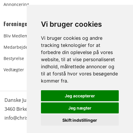
Annoncering
Vi bruger cookies
Foreningen:
Bliv Medlem
Vi bruger cookies og andre
tracking teknologier for at
Medarbejdere
forbedre din oplevelse på vores
Bestyrelse
website, til at vise personaliseret
indhold, målrettede annoncer og
Vedtægter
til at forstå hvor vores besøgende
kommer fra.
Jeg accepterer
Danske Juletræer - træer & grønt | Blokken 15 | DK-
Jeg nægter
3460 Birkerød |
Tlf.: 45 35 24 12
|
info@christmastree.dk
Skift indstillinger