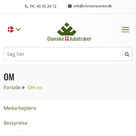
|
info@christmastree.dk
Tlf.: 45 35 24 12
OM
Forside
Om os
Medarbejdere
Bestyrelse