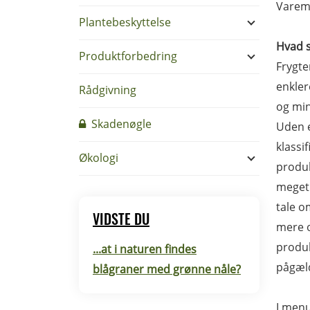
Varemæ
Plantebeskyttelse
Hvad 
Produktforbedring
Frygte
enkler
Rådgivning
og min
Skadenøgle
Uden e
klassi
Økologi
produk
meget.
tale o
VIDSTE DU
mere o
produk
...at i naturen findes
pågæl
blågraner med grønne nåle?
I menu