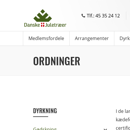
Tlf.: 45 35 24 12
Medlemsfordele
Arrangementer
Dyrk
ORDNINGER
DYRKNING
I de l
kædefo
certif
Gødskning