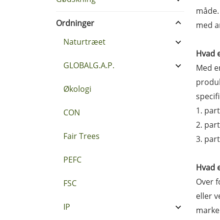
måde. 
Ordninger
med an
Naturtræet
Hvad e
GLOBALG.A.P.
Med en
produk
Økologi
specif
1. par
CON
2. par
Fair Trees
3. par
PEFC
Hvad 
Over f
FSC
eller 
IP
marked