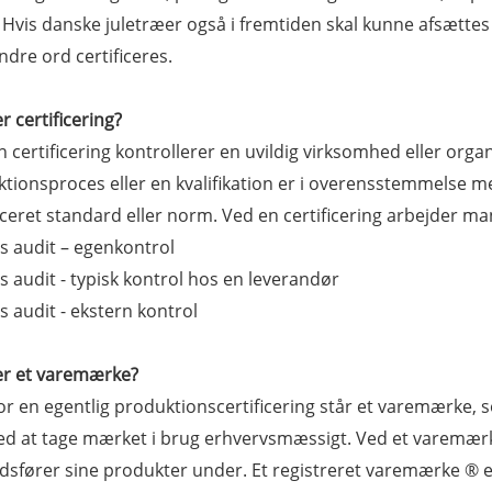
Hvis danske juletræer også i fremtiden skal kunne afsættes i
dre ord certificeres.
r certificering?
 certificering kontrollerer en uvildig virksomhed eller organ
tionsproces eller en kvalifikation er i overensstemmelse me
iceret standard eller norm. Ved en certificering arbejder man
ts audit – egenkontrol
ts audit - typisk kontrol hos en leverandør
ts audit - ekstern kontrol
er et varemærke?
or en egentlig produktionscertificering står et varemærke,
ved at tage mærket i brug erhvervsmæssigt. Ved et varemæ
sfører sine produkter under. Et registreret varemærke ® e