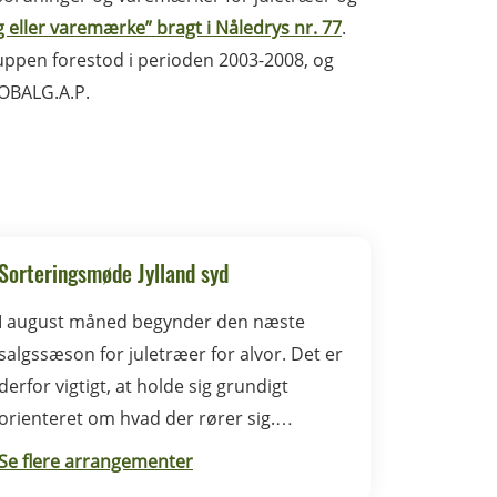
ng eller varemærke” bragt i Nåledrys nr. 77
.
uppen forestod i perioden 2003-2008, og
LOBALG.A.P.
Sorteringsmøde Jylland syd
I august måned begynder den næste
salgssæson for juletræer for alvor. Det er
derfor vigtigt, at holde sig grundigt
orienteret om hvad der rører sig.
Sorteringsmødet i Syddanmark foregår i
Se flere arrangementer
Rødding.