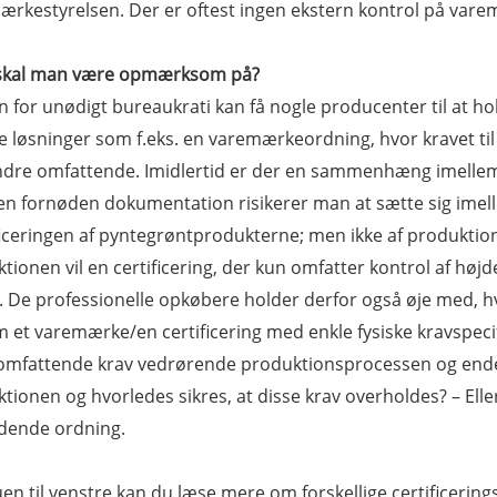
rkestyrelsen. Der er oftest ingen ekstern kontrol på vare
skal man være opmærksom på?
n for unødigt bureaukrati kan få nogle producenter til at hold
e løsninger som f.eks. en varemærkeordning, hvor kravet t
dre omfattende. Imidlertid er der en sammenhæng imellem
n fornøden dokumentation risikerer man at sætte sig imellem
ficeringen af pyntegrøntprodukterne; men ikke af produktio
tionen vil en certificering, der kun omfatter kontrol af højd
 De professionelle opkøbere holder derfor også øje med, h
m et varemærke/en certificering med enkle fysiske kravspecifi
mfattende krav vedrørende produktionsprocessen og endelig,
tionen og hvorledes sikres, at disse krav overholdes? – El
dende ordning.
en til venstre kan du læse mere om forskellige certificeri