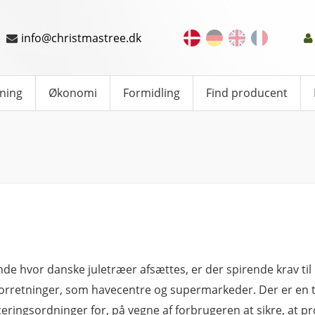
info@christmastree.dk
ning
Økonomi
Formidling
Find producent
ande hvor danske juletræer afsættes, er der spirende krav t
rretninger, som havecentre og supermarkeder. Der er en t
iceringsordninger for, på vegne af forbrugeren at sikre, at p