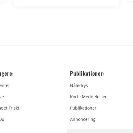
ugere:
Publikationer:
enter
Nåledrys
ræ
Korte Meddelelser
æet Friskt
Publikationer
 Du
Annoncering