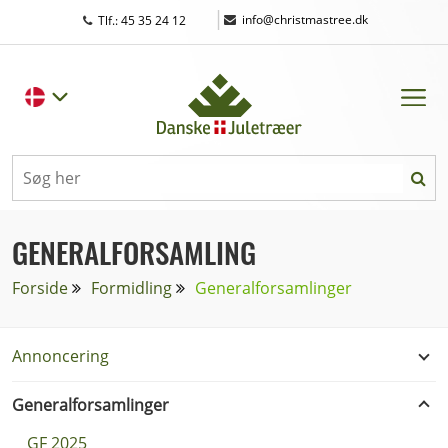
|
info@christmastree.dk
Tlf.: 45 35 24 12
GENERALFORSAMLING
Forside
Formidling
Generalforsamlinger
Annoncering
Generalforsamlinger
GF 2025