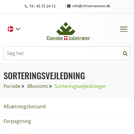
|
info@christmastree.dk
Tlf.: 45 35 24 12
SORTERINGSVEJLEDNING
Forside
Økonomi
Sorteringsvejledninger
Afsætningsbistand
Forpagtning