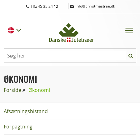
|
info@christmastree.dk
Tlf.: 45 35 24 12
ØKONOMI
Forside
Økonomi
Afsætningsbistand
Forpagtning