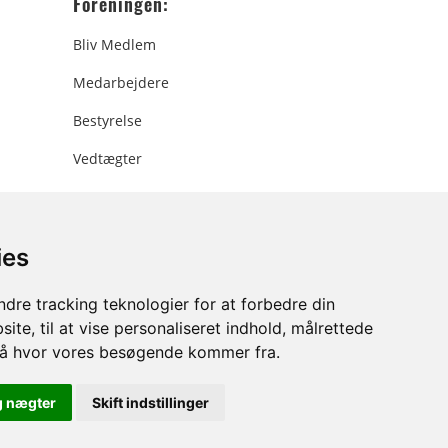
Foreningen:
Bliv Medlem
Medarbejdere
Bestyrelse
Vedtægter
ies
ee.dk
dre tracking teknologier for at forbedre din
ite, til at vise personaliseret indhold, målrettede
stå hvor vores besøgende kommer fra.
g nægter
Skift indstillinger