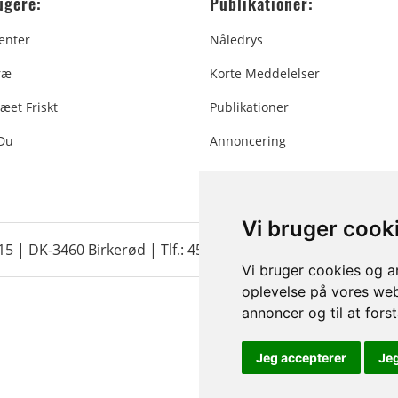
ugere:
Publikationer:
enter
Nåledrys
ræ
Korte Meddelelser
æet Friskt
Publikationer
 Du
Annoncering
Vi bruger cook
 15 | DK-3460 Birkerød |
Tlf.: 45 35 24 12
|
info@christmastr
Vi bruger cookies og an
oplevelse på vores webs
annoncer og til at for
Jeg accepterer
Je