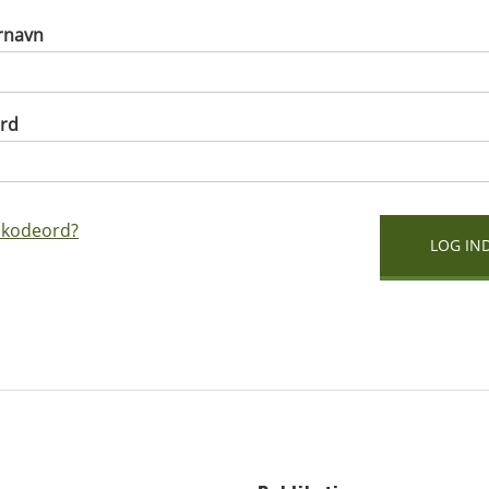
rnavn
rd
 kodeord?