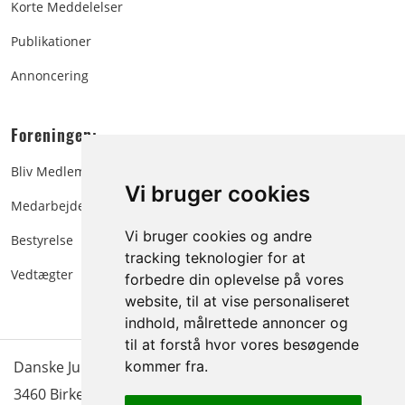
Korte Meddelelser
Publikationer
Annoncering
Foreningen:
Bliv Medlem
Vi bruger cookies
Medarbejdere
Vi bruger cookies og andre
Bestyrelse
tracking teknologier for at
Vedtægter
forbedre din oplevelse på vores
website, til at vise personaliseret
indhold, målrettede annoncer og
til at forstå hvor vores besøgende
Danske Juletræer - træer & grønt | Blokken 15 | DK-
kommer fra.
3460 Birkerød |
Tlf.: 45 35 24 12
|