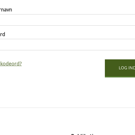
rnavn
rd
 kodeord?