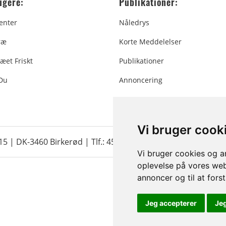
ugere:
Publikationer:
enter
Nåledrys
ræ
Korte Meddelelser
æet Friskt
Publikationer
 Du
Annoncering
Vi bruger cook
 15 | DK-3460 Birkerød |
Tlf.: 45 35 24 12
|
info@christmastr
Vi bruger cookies og an
oplevelse på vores webs
annoncer og til at for
Jeg accepterer
Je