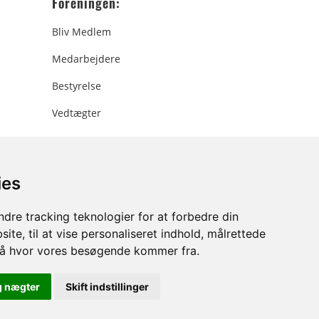
Foreningen:
Bliv Medlem
Medarbejdere
Bestyrelse
Vedtægter
ies
ee.dk
dre tracking teknologier for at forbedre din
ite, til at vise personaliseret indhold, målrettede
stå hvor vores besøgende kommer fra.
g nægter
Skift indstillinger