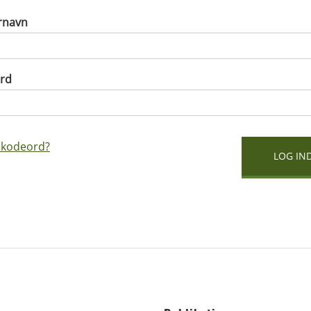
rnavn
rd
 kodeord?