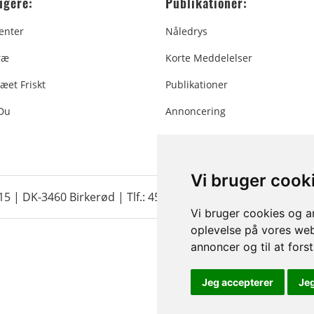
ugere:
Publikationer:
enter
Nåledrys
ræ
Korte Meddelelser
æet Friskt
Publikationer
 Du
Annoncering
Vi bruger cook
 15 | DK-3460 Birkerød |
Tlf.: 45 35 24 12
|
info@christmastr
Vi bruger cookies og an
oplevelse på vores webs
annoncer og til at for
Jeg accepterer
Je