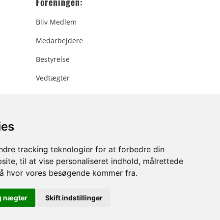
Foreningen:
Bliv Medlem
Medarbejdere
Bestyrelse
Vedtægter
ies
ee.dk
dre tracking teknologier for at forbedre din
ite, til at vise personaliseret indhold, målrettede
stå hvor vores besøgende kommer fra.
g nægter
Skift indstillinger