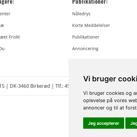
ugere:
Publikationer:
enter
Nåledrys
ræ
Korte Meddelelser
æet Friskt
Publikationer
 Du
Annoncering
Vi bruger cook
 15 | DK-3460 Birkerød |
Tlf.: 45 35 24 12
|
info@christmastr
Vi bruger cookies og an
oplevelse på vores webs
annoncer og til at for
Jeg accepterer
Je