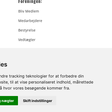
Foreningen:
Bliv Medlem
Medarbejdere
Bestyrelse
Vedtægter
ies
ee.dk
dre tracking teknologier for at forbedre din
ite, til at vise personaliseret indhold, målrettede
stå hvor vores besøgende kommer fra.
g nægter
Skift indstillinger