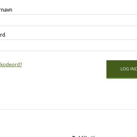
rnavn
rd
 kodeord?