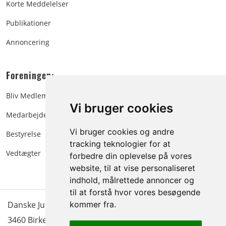
Korte Meddelelser
Publikationer
Annoncering
Foreningen:
Bliv Medlem
Vi bruger cookies
Medarbejdere
Vi bruger cookies og andre
Bestyrelse
tracking teknologier for at
Vedtægter
forbedre din oplevelse på vores
website, til at vise personaliseret
indhold, målrettede annoncer og
til at forstå hvor vores besøgende
Danske Juletræer - træer & grønt | Blokken 15 | DK-
kommer fra.
3460 Birkerød |
Tlf.: 45 35 24 12
|