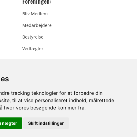
Foreningen:
Bliv Medlem
Medarbejdere
Bestyrelse
Vedtægter
ies
ee.dk
dre tracking teknologier for at forbedre din
ite, til at vise personaliseret indhold, målrettede
stå hvor vores besøgende kommer fra.
g nægter
Skift indstillinger