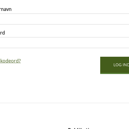
rnavn
rd
 kodeord?