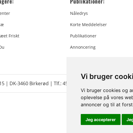
ugere:
Publikationer:
enter
Nåledrys
ræ
Korte Meddelelser
æet Friskt
Publikationer
 Du
Annoncering
Vi bruger cook
 15 | DK-3460 Birkerød |
Tlf.: 45 35 24 12
|
info@christmastr
Vi bruger cookies og an
oplevelse på vores webs
annoncer og til at for
Jeg accepterer
Je