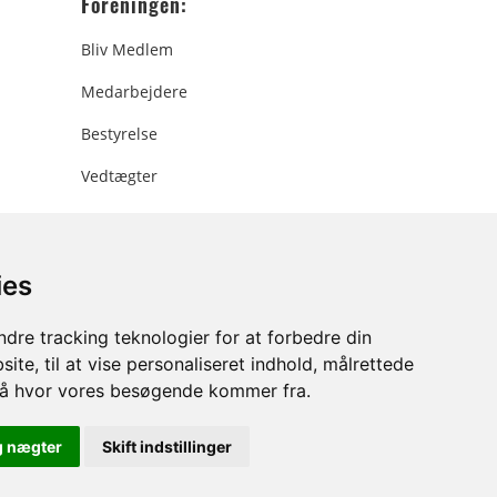
Foreningen:
Bliv Medlem
Medarbejdere
Bestyrelse
Vedtægter
ies
ee.dk
dre tracking teknologier for at forbedre din
ite, til at vise personaliseret indhold, målrettede
stå hvor vores besøgende kommer fra.
g nægter
Skift indstillinger