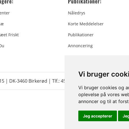
ugere:
Publikationer:
enter
Nåledrys
ræ
Korte Meddelelser
æet Friskt
Publikationer
 Du
Annoncering
Vi bruger cook
 15 | DK-3460 Birkerød |
Tlf.: 45 35 24 12
|
info@christmastr
Vi bruger cookies og an
oplevelse på vores webs
annoncer og til at for
Jeg accepterer
Je