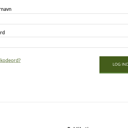
rnavn
rd
 kodeord?