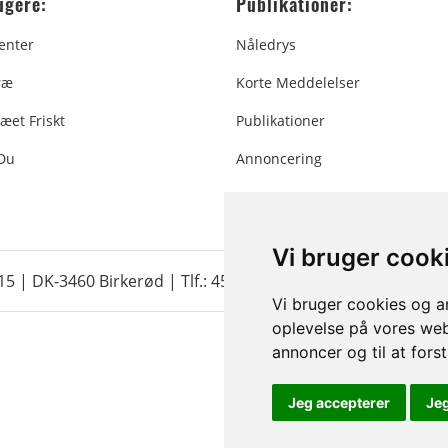
ugere:
Publikationer:
enter
Nåledrys
ræ
Korte Meddelelser
æet Friskt
Publikationer
 Du
Annoncering
Vi bruger cook
 15 | DK-3460 Birkerød |
Tlf.: 45 35 24 12
|
info@christmastr
Vi bruger cookies og an
oplevelse på vores webs
annoncer og til at for
Jeg accepterer
Je