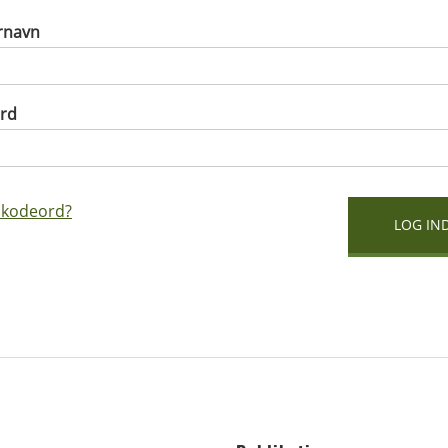
rnavn
rd
 kodeord?