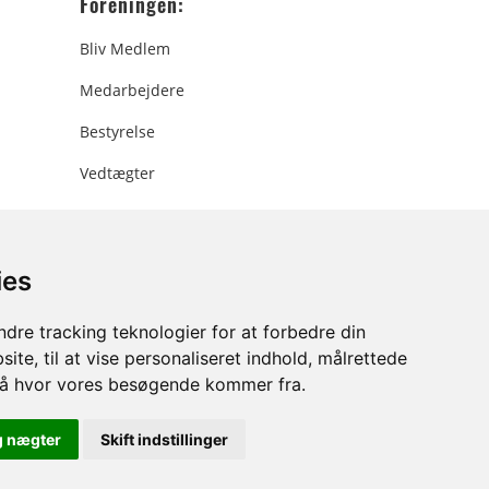
Foreningen:
Bliv Medlem
Medarbejdere
Bestyrelse
Vedtægter
ies
ee.dk
dre tracking teknologier for at forbedre din
ite, til at vise personaliseret indhold, målrettede
stå hvor vores besøgende kommer fra.
g nægter
Skift indstillinger