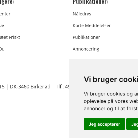
ugere:
Publikationer:
enter
Nåledrys
ræ
Korte Meddelelser
æet Friskt
Publikationer
 Du
Annoncering
Vi bruger cook
 15 | DK-3460 Birkerød |
Tlf.: 45 35 24 12
|
info@christmastr
Vi bruger cookies og an
oplevelse på vores webs
annoncer og til at for
Jeg accepterer
Je