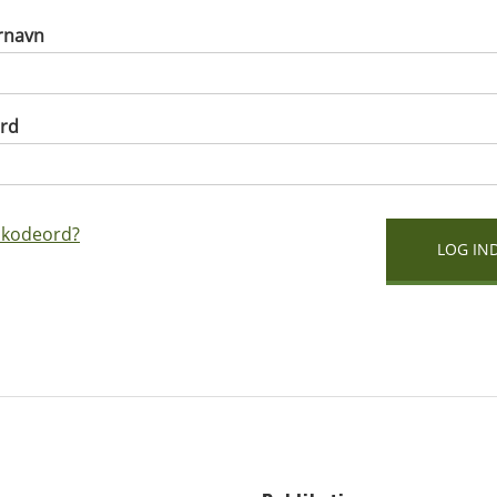
rnavn
rd
 kodeord?