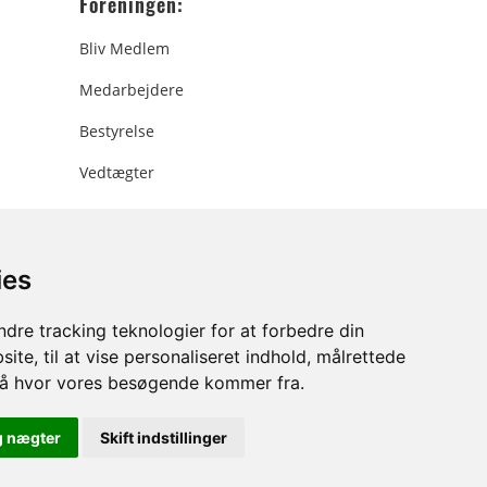
Foreningen:
Bliv Medlem
Medarbejdere
Bestyrelse
Vedtægter
ies
ee.dk
dre tracking teknologier for at forbedre din
ite, til at vise personaliseret indhold, målrettede
stå hvor vores besøgende kommer fra.
g nægter
Skift indstillinger