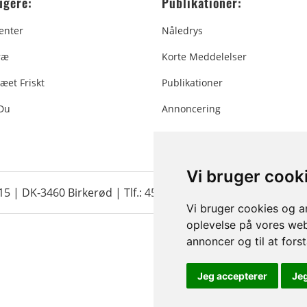
ugere:
Publikationer:
enter
Nåledrys
ræ
Korte Meddelelser
æet Friskt
Publikationer
 Du
Annoncering
Vi bruger cook
 15 | DK-3460 Birkerød |
Tlf.: 45 35 24 12
|
info@christmastr
Vi bruger cookies og an
oplevelse på vores webs
annoncer og til at for
Jeg accepterer
Je