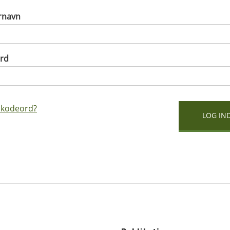
rnavn
rd
 kodeord?