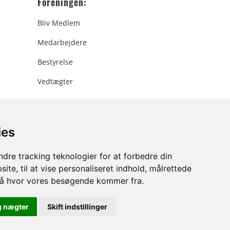
Foreningen:
Bliv Medlem
Medarbejdere
Bestyrelse
Vedtægter
ies
ee.dk
dre tracking teknologier for at forbedre din
ite, til at vise personaliseret indhold, målrettede
stå hvor vores besøgende kommer fra.
g nægter
Skift indstillinger