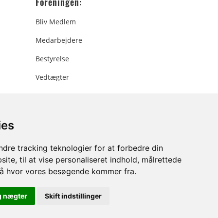
Foreningen:
Bliv Medlem
Medarbejdere
Bestyrelse
Vedtægter
ies
ee.dk
dre tracking teknologier for at forbedre din
ite, til at vise personaliseret indhold, målrettede
stå hvor vores besøgende kommer fra.
g nægter
Skift indstillinger