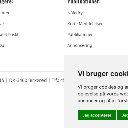
ugere:
Publikationer:
enter
Nåledrys
ræ
Korte Meddelelser
æet Friskt
Publikationer
 Du
Annoncering
Vi bruger cook
 15 | DK-3460 Birkerød |
Tlf.: 45 35 24 12
|
info@christmastr
Vi bruger cookies og an
oplevelse på vores webs
annoncer og til at for
Jeg accepterer
Je