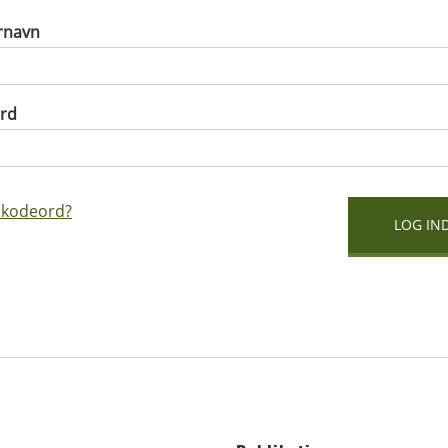
rnavn
rd
 kodeord?