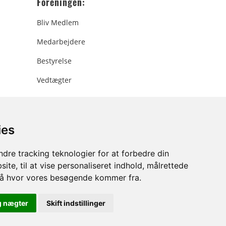
Foreningen:
Bliv Medlem
Medarbejdere
Bestyrelse
Vedtægter
ies
ee.dk
dre tracking teknologier for at forbedre din
ite, til at vise personaliseret indhold, målrettede
stå hvor vores besøgende kommer fra.
g nægter
Skift indstillinger