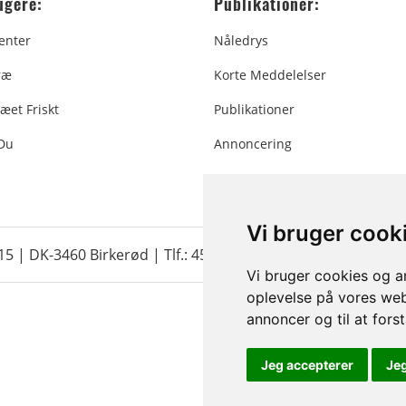
ugere:
Publikationer:
enter
Nåledrys
ræ
Korte Meddelelser
æet Friskt
Publikationer
 Du
Annoncering
Vi bruger cook
 15 | DK-3460 Birkerød |
Tlf.: 45 35 24 12
|
info@christmastr
Vi bruger cookies og an
oplevelse på vores webs
annoncer og til at for
Jeg accepterer
Je