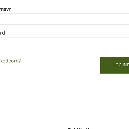
rnavn
rd
 kodeord?