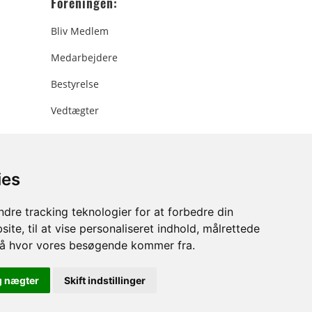
Foreningen:
Bliv Medlem
Medarbejdere
Bestyrelse
Vedtægter
ies
ee.dk
dre tracking teknologier for at forbedre din
ite, til at vise personaliseret indhold, målrettede
stå hvor vores besøgende kommer fra.
g nægter
Skift indstillinger