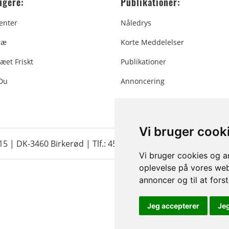
ugere:
Publikationer:
enter
Nåledrys
ræ
Korte Meddelelser
æet Friskt
Publikationer
 Du
Annoncering
Vi bruger cook
 15 | DK-3460 Birkerød |
Tlf.: 45 35 24 12
|
info@christmastr
Vi bruger cookies og an
oplevelse på vores webs
annoncer og til at for
Jeg accepterer
Je