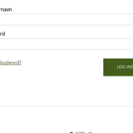
rnavn
rd
 kodeord?