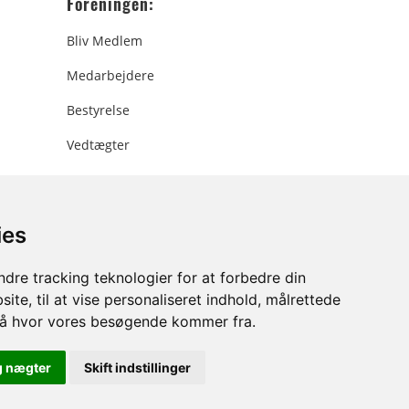
Foreningen:
Bliv Medlem
Medarbejdere
Bestyrelse
Vedtægter
ies
ee.dk
dre tracking teknologier for at forbedre din
ite, til at vise personaliseret indhold, målrettede
stå hvor vores besøgende kommer fra.
g nægter
Skift indstillinger