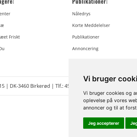
ugere:
Publikationer:
enter
Nåledrys
ræ
Korte Meddelelser
æet Friskt
Publikationer
 Du
Annoncering
Vi bruger cook
 15 | DK-3460 Birkerød |
Tlf.: 45 35 24 12
|
info@christmastr
Vi bruger cookies og an
oplevelse på vores webs
annoncer og til at for
Jeg accepterer
Je