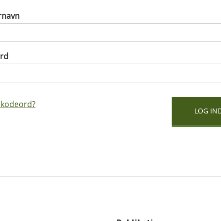
rnavn
rd
 kodeord?