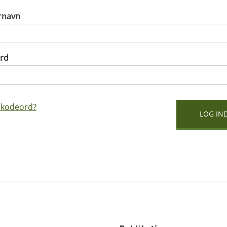
rnavn
rd
 kodeord?