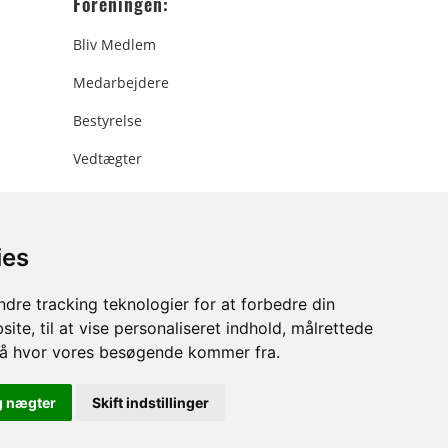
Foreningen:
Bliv Medlem
Medarbejdere
Bestyrelse
Vedtægter
ies
ee.dk
dre tracking teknologier for at forbedre din
ite, til at vise personaliseret indhold, målrettede
stå hvor vores besøgende kommer fra.
g nægter
Skift indstillinger