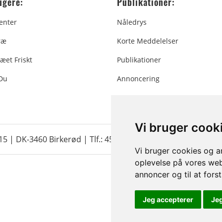
ugere:
Publikationer:
enter
Nåledrys
ræ
Korte Meddelelser
æet Friskt
Publikationer
 Du
Annoncering
Vi bruger cook
 15 | DK-3460 Birkerød |
Tlf.: 45 35 24 12
|
info@christmastr
Vi bruger cookies og an
oplevelse på vores webs
annoncer og til at for
Jeg accepterer
Je