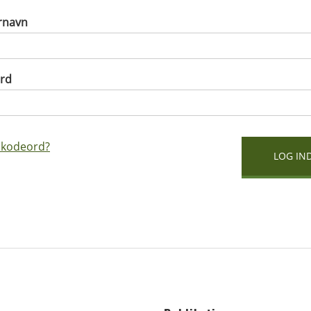
rnavn
rd
 kodeord?