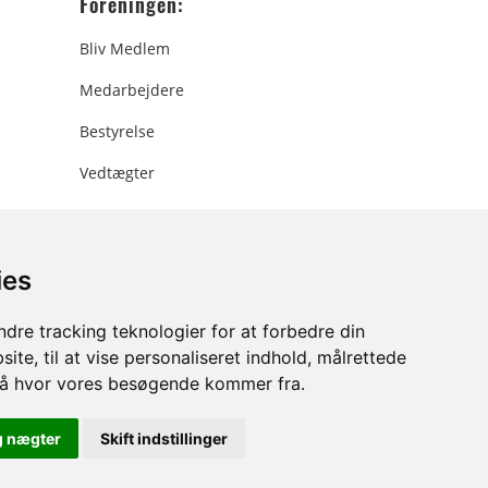
Foreningen:
Bliv Medlem
Medarbejdere
Bestyrelse
Vedtægter
ies
ee.dk
dre tracking teknologier for at forbedre din
ite, til at vise personaliseret indhold, målrettede
stå hvor vores besøgende kommer fra.
g nægter
Skift indstillinger