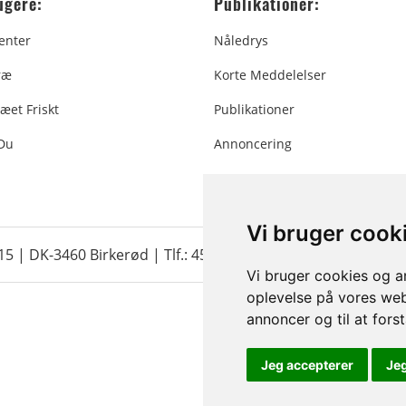
ugere:
Publikationer:
enter
Nåledrys
ræ
Korte Meddelelser
æet Friskt
Publikationer
 Du
Annoncering
Vi bruger cook
 15 | DK-3460 Birkerød |
Tlf.: 45 35 24 12
|
info@christmastr
Vi bruger cookies og an
oplevelse på vores webs
annoncer og til at for
Jeg accepterer
Je