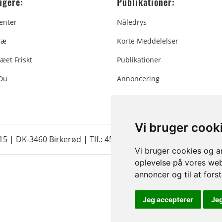
ugere:
Publikationer:
enter
Nåledrys
ræ
Korte Meddelelser
æet Friskt
Publikationer
 Du
Annoncering
Vi bruger cook
 15 | DK-3460 Birkerød |
Tlf.: 45 35 24 12
|
info@christmastr
Vi bruger cookies og an
oplevelse på vores webs
annoncer og til at for
Jeg accepterer
Je