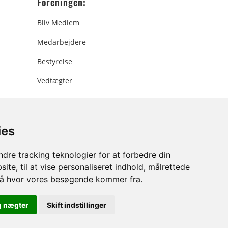
Foreningen:
Bliv Medlem
Medarbejdere
Bestyrelse
Vedtægter
ies
ee.dk
dre tracking teknologier for at forbedre din
ite, til at vise personaliseret indhold, målrettede
stå hvor vores besøgende kommer fra.
g nægter
Skift indstillinger