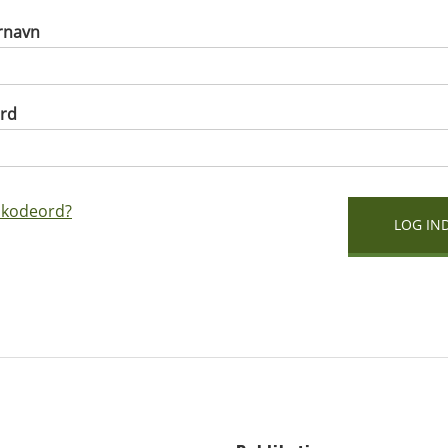
rnavn
rd
 kodeord?