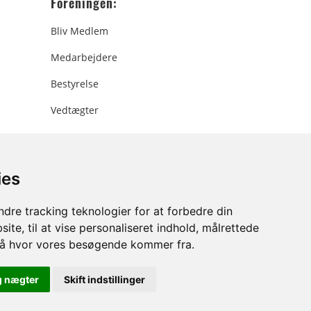
Foreningen:
Bliv Medlem
Medarbejdere
Bestyrelse
Vedtægter
ies
ee.dk
dre tracking teknologier for at forbedre din
ite, til at vise personaliseret indhold, målrettede
stå hvor vores besøgende kommer fra.
g nægter
Skift indstillinger