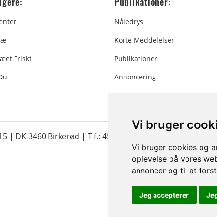
ugere:
Publikationer:
enter
Nåledrys
ræ
Korte Meddelelser
æet Friskt
Publikationer
 Du
Annoncering
Vi bruger cook
 15 | DK-3460 Birkerød |
Tlf.: 45 35 24 12
|
info@christmastr
Vi bruger cookies og an
oplevelse på vores webs
annoncer og til at for
Jeg accepterer
Je