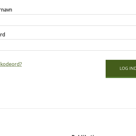
rnavn
rd
 kodeord?