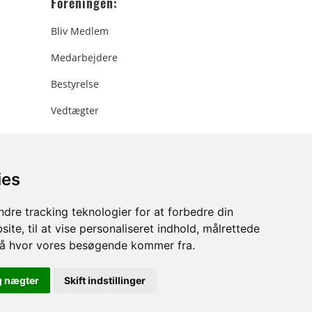
Foreningen:
Bliv Medlem
Medarbejdere
Bestyrelse
Vedtægter
ies
ee.dk
dre tracking teknologier for at forbedre din
ite, til at vise personaliseret indhold, målrettede
stå hvor vores besøgende kommer fra.
g nægter
Skift indstillinger