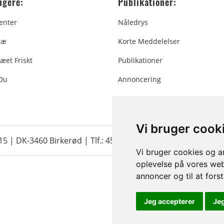
ugere:
Publikationer:
enter
Nåledrys
ræ
Korte Meddelelser
æet Friskt
Publikationer
 Du
Annoncering
Vi bruger cook
 15 | DK-3460 Birkerød |
Tlf.: 45 35 24 12
|
info@christmastr
Vi bruger cookies og an
oplevelse på vores webs
annoncer og til at for
Jeg accepterer
Je