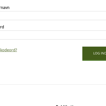
rnavn
rd
 kodeord?