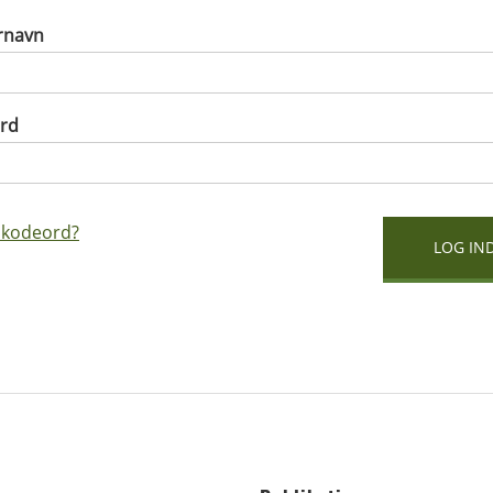
rnavn
rd
 kodeord?