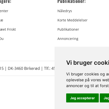
ugere:
Publikationer:
enter
Nåledrys
ræ
Korte Meddelelser
æet Friskt
Publikationer
 Du
Annoncering
Vi bruger cook
 15 | DK-3460 Birkerød |
Tlf.: 45 35 24 12
|
info@christmastr
Vi bruger cookies og an
oplevelse på vores webs
annoncer og til at for
Jeg accepterer
Je