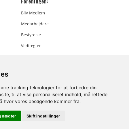
Foreningen:
Bliv Medlem
Medarbejdere
Bestyrelse
Vedtægter
ies
ee.dk
dre tracking teknologier for at forbedre din
ite, til at vise personaliseret indhold, målrettede
stå hvor vores besøgende kommer fra.
g nægter
Skift indstillinger