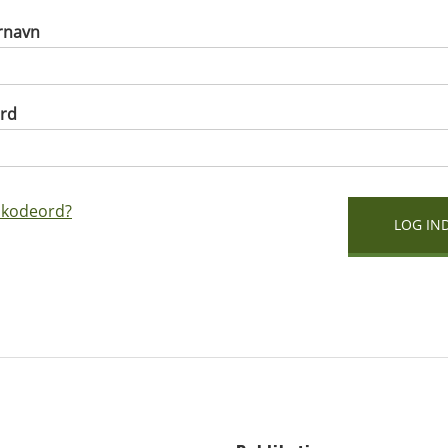
rnavn
rd
 kodeord?