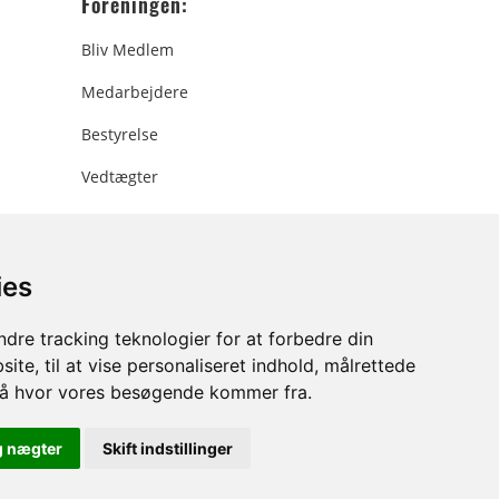
Foreningen:
Bliv Medlem
Medarbejdere
Bestyrelse
Vedtægter
ies
ee.dk
dre tracking teknologier for at forbedre din
ite, til at vise personaliseret indhold, målrettede
stå hvor vores besøgende kommer fra.
g nægter
Skift indstillinger