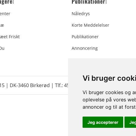
ugere:
Publikationer:
enter
Nåledrys
ræ
Korte Meddelelser
æet Friskt
Publikationer
 Du
Annoncering
Vi bruger cook
 15 | DK-3460 Birkerød |
Tlf.: 45 35 24 12
|
info@christmastr
Vi bruger cookies og an
oplevelse på vores webs
annoncer og til at for
Jeg accepterer
Je