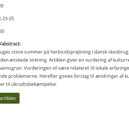
89
:
23-25
50
l/abstract:
uges store summer på herbicidsprøjtning i dansk skovbrug. D
den ønskede virkning. Artiklen giver en vurdering af kultu
nnsgran. Vurderingen vil være relateret til lokale erfarin
de problemerne. Herefter goives forslag til ændringer af k
er til ukrudtsbekæmpelse.
artiklen