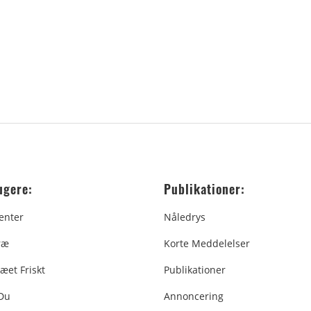
ugere:
Publikationer:
enter
Nåledrys
ræ
Korte Meddelelser
æet Friskt
Publikationer
 Du
Annoncering