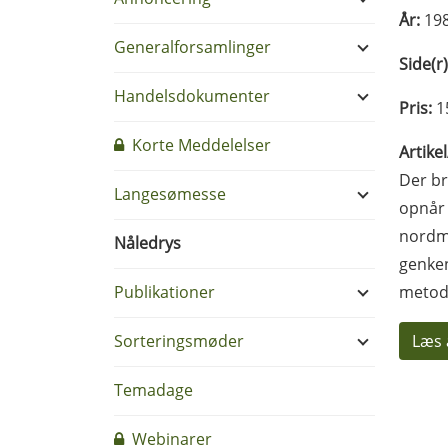
År:
19
Generalforsamlinger
Side(r)
Handelsdokumenter
Pris:
1
Korte Meddelelser
Artike
Der br
Langesømesse
opnår 
nordma
Nåledrys
genken
Publikationer
metod
Sorteringsmøder
Læs 
Temadage
Webinarer