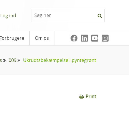
Log ind
Forbrugere
Om os
s
009
Ukrudtsbekæmpelse i pyntegrønt
Print