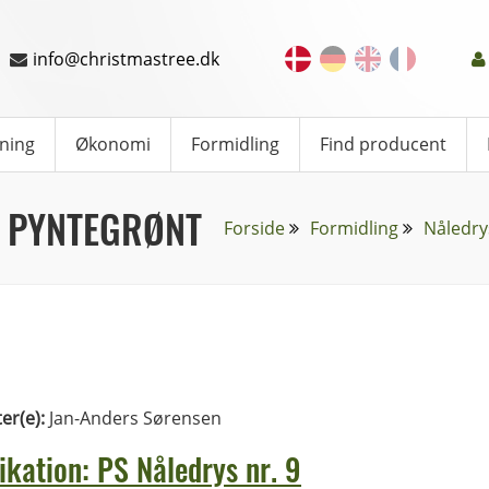
info@christmastree.dk
ning
Økonomi
Formidling
Find producent
 PYNTEGRØNT
Forside
Formidling
Nåledry
ter(e):
Jan-Anders Sørensen
ikation: PS Nåledrys nr. 9