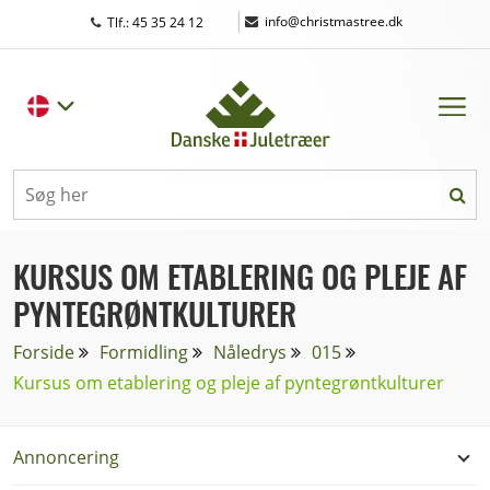
|
info@christmastree.dk
Tlf.: 45 35 24 12
KURSUS OM ETABLERING OG PLEJE AF
PYNTEGRØNTKULTURER
Forside
Formidling
Nåledrys
015
Kursus om etablering og pleje af pyntegrøntkulturer
Annoncering