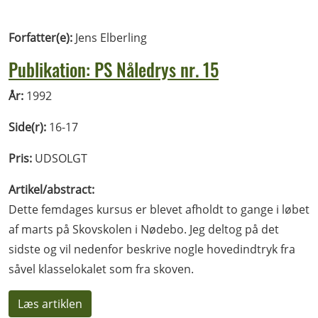
Forfatter(e):
Jens Elberling
Publikation: PS Nåledrys nr. 15
År:
1992
Side(r):
16-17
Pris:
UDSOLGT
Artikel/abstract:
Dette femdages kursus er blevet afholdt to gange i løbet
af marts på Skovskolen i Nødebo. Jeg deltog på det
sidste og vil nedenfor beskrive nogle hovedindtryk fra
såvel klasselokalet som fra skoven.
Læs artiklen