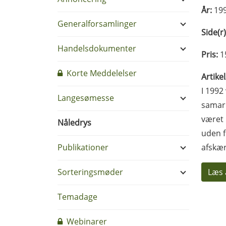
År:
19
Generalforsamlinger
Side(r)
Handelsdokumenter
Pris:
1
Korte Meddelelser
Artike
I 1992
Langesømesse
samarb
været 
Nåledrys
uden f
Publikationer
afskær
Sorteringsmøder
Læs 
Temadage
Webinarer