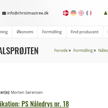
info@christmastree.dk
ning
Økonomi
Formidling
Find producent
ALSPRØJTEN
Forside
Formidling
Nåle
ter(e):
Morten Sørensen
ikation: PS Nåledrys nr. 18