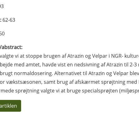
93
:
62-63
50
l/abstract:
 valgte vi at stoppe brugen af Atrazin og Velpar i NGR- kultu
ejde med amtet, havde vist en nedsivning af Atrazin til 2-3
brugt normaldosering. Alternativet til Atrazin og Velpar b
or vækstsæsonen, samt brug af afskærmet sprøjtning med 
mede sprøjtning valgte vi at bruge specialsprøjten (miljøspr
artiklen