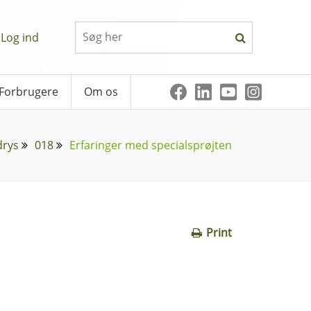
Log ind
Forbrugere
Om os
drys
018
Erfaringer med specialsprøjten
Print