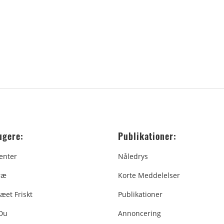
ugere:
Publikationer:
enter
Nåledrys
ræ
Korte Meddelelser
æet Friskt
Publikationer
 Du
Annoncering