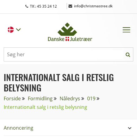
|
info@christmastree.dk
Tlf.: 45 35 24 12
INTERNATIONALT SALG I RETSLIG
BELYSNING
Forside
Formidling
Nåledrys
019
Internationalt salg i retslig belysning
Annoncering