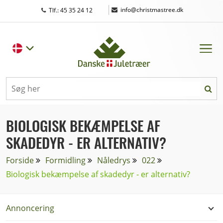
|
info@christmastree.dk
Tlf.: 45 35 24 12
BIOLOGISK BEKÆMPELSE AF
SKADEDYR - ER ALTERNATIV?
Forside
Formidling
Nåledrys
022
Biologisk bekæmpelse af skadedyr - er alternativ?
Annoncering