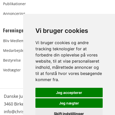
Publikationer
Annoncering
Foreningen:
Vi bruger cookies
Bliv Medlem
Vi bruger cookies og andre
tracking teknologier for at
Medarbejdere
forbedre din oplevelse på vores
Bestyrelse
website, til at vise personaliseret
indhold, målrettede annoncer og
Vedtægter
til at forstå hvor vores besøgende
kommer fra.
Jeg accepterer
Danske Juletræer - træer & grønt | Blokken 15 | DK-
Jeg nægter
3460 Birkerød |
Tlf.: 45 35 24 12
|
info@christmastree.dk
Skift indstillinger