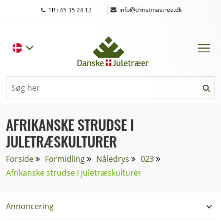
|
info@christmastree.dk
Tlf.: 45 35 24 12
AFRIKANSKE STRUDSE I
JULETRÆSKULTURER
Forside
Formidling
Nåledrys
023
Afrikanske strudse i juletræskulturer
Annoncering