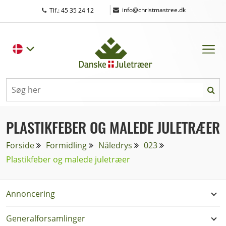
|
info@christmastree.dk
Tlf.: 45 35 24 12
PLASTIKFEBER OG MALEDE JULETRÆER
Forside
Formidling
Nåledrys
023
Plastikfeber og malede juletræer
Annoncering
Generalforsamlinger