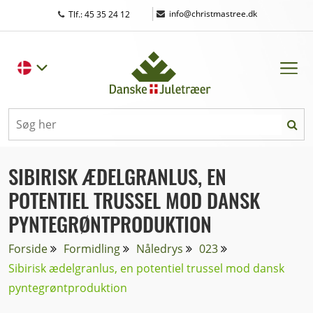
|
info@christmastree.dk
Tlf.: 45 35 24 12
SIBIRISK ÆDELGRANLUS, EN
POTENTIEL TRUSSEL MOD DANSK
PYNTEGRØNTPRODUKTION
Forside
Formidling
Nåledrys
023
Sibirisk ædelgranlus, en potentiel trussel mod dansk
pyntegrøntproduktion